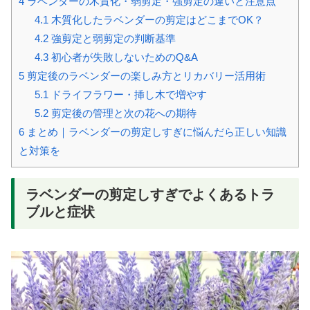
4
ラベンダーの木質化・弱剪定・強剪定の違いと注意点
4.1
木質化したラベンダーの剪定はどこまでOK？
4.2
強剪定と弱剪定の判断基準
4.3
初心者が失敗しないためのQ&A
5
剪定後のラベンダーの楽しみ方とリカバリー活用術
5.1
ドライフラワー・挿し木で増やす
5.2
剪定後の管理と次の花への期待
6
まとめ｜ラベンダーの剪定しすぎに悩んだら正しい知識
と対策を
ラベンダーの剪定しすぎでよくあるトラ
ブルと症状