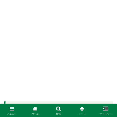
剪定後のラベンダーの楽しみ方とリカバ
リー活用術
メニュー
ホーム
検索
トップ
サイドバー