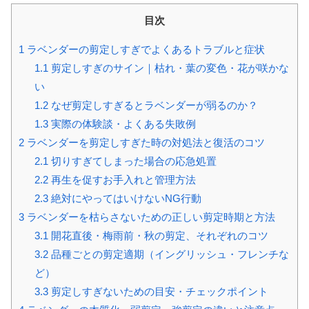
目次
1
ラベンダーの剪定しすぎでよくあるトラブルと症状
1.1
剪定しすぎのサイン｜枯れ・葉の変色・花が咲かな
い
1.2
なぜ剪定しすぎるとラベンダーが弱るのか？
1.3
実際の体験談・よくある失敗例
2
ラベンダーを剪定しすぎた時の対処法と復活のコツ
2.1
切りすぎてしまった場合の応急処置
2.2
再生を促すお手入れと管理方法
2.3
絶対にやってはいけないNG行動
3
ラベンダーを枯らさないための正しい剪定時期と方法
3.1
開花直後・梅雨前・秋の剪定、それぞれのコツ
3.2
品種ごとの剪定適期（イングリッシュ・フレンチな
ど）
3.3
剪定しすぎないための目安・チェックポイント