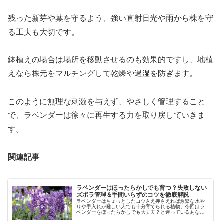
残った新芽や葉を守るよう、強い直射日光や雨から株を守
る工夫も大切です。
鉢植えの場合は場所を移動させるのも効果的ですし、地植
えなら株元をマルチングして乾燥や過湿を防ぎます。
このように無理な刺激を与えず、やさしく管理すること
で、ラベンダーは徐々に再生する力を取り戻していきま
す。
関連記事
ラベンダーはほったらかしでも育つ？失敗しない
ズボラ管理＆手間いらずのコツを徹底解説
ラベンダーはちょっとしたコツさえ押さえれば頻繁な水や
りや手入れが難しい人でも十分育てられる植物。今回はラ
ベンダーをほったらかしでも大丈夫？と迷っているあなた
へ放任でも花を咲かせるためのコツや失敗しないポイント