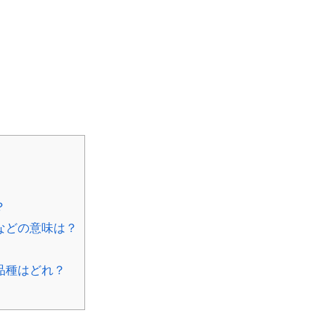
？
などの意味は？
品種はどれ？