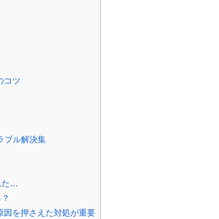
のコツ
ラブル解決集
？
？
れた…
る？
原因を押さえた対処が重要