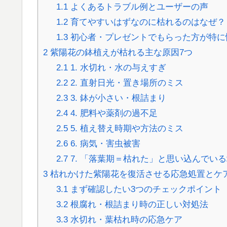
1.1
よくあるトラブル例とユーザーの声
1.2
育てやすいはずなのに枯れるのはなぜ？
1.3
初心者・プレゼントでもらった方が特に
2
紫陽花の鉢植えが枯れる主な原因7つ
2.1
1. 水切れ・水の与えすぎ
2.2
2. 直射日光・置き場所のミス
2.3
3. 鉢が小さい・根詰まり
2.4
4. 肥料や薬剤の過不足
2.5
5. 植え替え時期や方法のミス
2.6
6. 病気・害虫被害
2.7
7. 「落葉期＝枯れた」と思い込んでい
3
枯れかけた紫陽花を復活させる応急処置とケ
3.1
まず確認したい3つのチェックポイント
3.2
根腐れ・根詰まり時の正しい対処法
3.3
水切れ・葉枯れ時の応急ケア