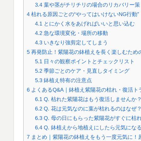
3.4
葉や茎がチリチリの場合のリカバリー策
4
枯れる原因ごとの“やってはいけないNG行動”
4.1
とにかく水をあげればいいと思い込む
4.2
急な環境変化・場所の移動
4.3
いきなり強剪定してしまう
5
再発防止！紫陽花の鉢植えを長く楽しむため
5.1
日々の観察ポイントとチェックリスト
5.2
季節ごとのケア・見直しタイミング
5.3
鉢植え特有の注意点
6
よくあるQ&A｜鉢植え紫陽花の枯れ・復活ト
6.1
Q. 枯れた紫陽花はもう復活しませんか
6.2
Q. 花は元気なのに葉が枯れるのはなぜ
6.3
Q. 母の日にもらった紫陽花がすぐに枯
6.4
Q. 鉢植えから地植えにしたら元気にな
7
まとめ｜紫陽花の鉢植えをもう一度元気に！