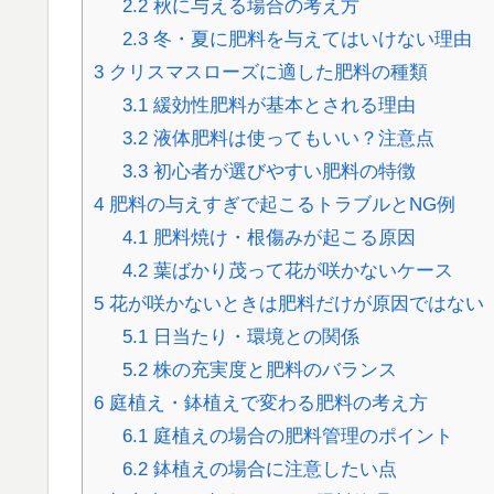
2.2
秋に与える場合の考え方
2.3
冬・夏に肥料を与えてはいけない理由
3
クリスマスローズに適した肥料の種類
3.1
緩効性肥料が基本とされる理由
3.2
液体肥料は使ってもいい？注意点
3.3
初心者が選びやすい肥料の特徴
4
肥料の与えすぎで起こるトラブルとNG例
4.1
肥料焼け・根傷みが起こる原因
4.2
葉ばかり茂って花が咲かないケース
5
花が咲かないときは肥料だけが原因ではない
5.1
日当たり・環境との関係
5.2
株の充実度と肥料のバランス
6
庭植え・鉢植えで変わる肥料の考え方
6.1
庭植えの場合の肥料管理のポイント
6.2
鉢植えの場合に注意したい点