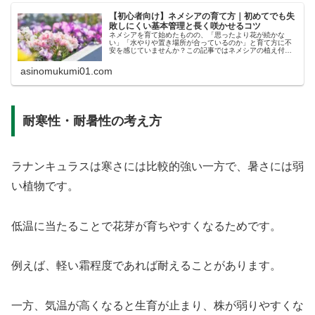
【初心者向け】ネメシアの育て方｜初めてでも失
敗しにくい基本管理と長く咲かせるコツ
ネメシアを育て始めたものの、「思ったより花が続かな
い」「水やりや置き場所が合っているのか」と育て方に不
安を感じていませんか？この記事ではネメシアの植え付け
から日当たり、水やり、切り戻し、冬越し、失敗しにくい
管理方法を解説します。
asinomukumi01.com
耐寒性・耐暑性の考え方
ラナンキュラスは寒さには比較的強い一方で、暑さには弱
い植物です。
低温に当たることで花芽が育ちやすくなるためです。
例えば、軽い霜程度であれば耐えることがあります。
一方、気温が高くなると生育が止まり、株が弱りやすくな