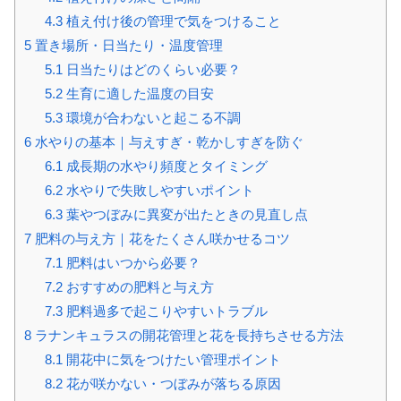
4.3
植え付け後の管理で気をつけること
5
置き場所・日当たり・温度管理
5.1
日当たりはどのくらい必要？
5.2
生育に適した温度の目安
5.3
環境が合わないと起こる不調
6
水やりの基本｜与えすぎ・乾かしすぎを防ぐ
6.1
成長期の水やり頻度とタイミング
6.2
水やりで失敗しやすいポイント
6.3
葉やつぼみに異変が出たときの見直し点
7
肥料の与え方｜花をたくさん咲かせるコツ
7.1
肥料はいつから必要？
7.2
おすすめの肥料と与え方
7.3
肥料過多で起こりやすいトラブル
8
ラナンキュラスの開花管理と花を長持ちさせる方法
8.1
開花中に気をつけたい管理ポイント
8.2
花が咲かない・つぼみが落ちる原因