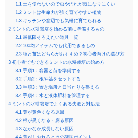
1.1
土を使わないので虫や汚れが気になりにくい
1.2
ミントは生命力が強く育てやすい植物
1.3
キッチンや窓辺でも気軽に育てられる
2
ミントの水耕栽培を始める前に準備するもの
2.1
最低限そろえたい道具一覧
2.2
100均アイテムでも代用できるもの
2.3
種と苗はどちらがおすすめ？初心者向けの選び方
3
初心者でもできるミントの水耕栽培の始め方
3.1
手順1：容器と苗を準備する
3.2
手順2：根や茎をセットする
3.3
手順3：置き場所と日当たりを整える
3.4
手順4：水と液体肥料を管理する
4
ミントの水耕栽培でよくある失敗と対処法
4.1
葉が黄色くなる原因
4.2
根が黒くなる・腐る原因
4.3
なかなか成長しない原因
4.4
葉がしおれるときの確認ポイント