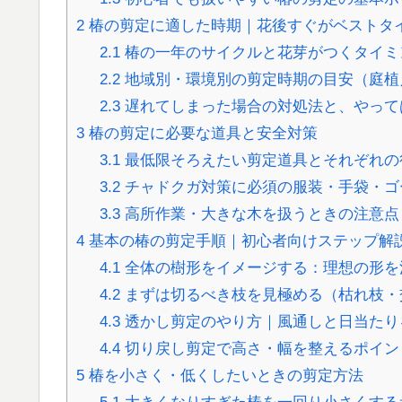
2
椿の剪定に適した時期｜花後すぐがベストタ
2.1
椿の一年のサイクルと花芽がつくタイミ
2.2
地域別・環境別の剪定時期の目安（庭植
2.3
遅れてしまった場合の対処法と、やって
3
椿の剪定に必要な道具と安全対策
3.1
最低限そろえたい剪定道具とそれぞれの
3.2
チャドクガ対策に必須の服装・手袋・ゴ
3.3
高所作業・大きな木を扱うときの注意点
4
基本の椿の剪定手順｜初心者向けステップ解
4.1
全体の樹形をイメージする：理想の形を
4.2
まずは切るべき枝を見極める（枯れ枝・
4.3
透かし剪定のやり方｜風通しと日当たり
4.4
切り戻し剪定で高さ・幅を整えるポイン
5
椿を小さく・低くしたいときの剪定方法