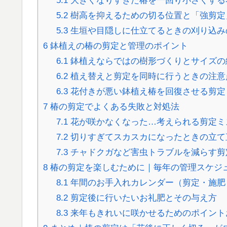
5.1
大きくなりすぎた椿を一回り小さくする
5.2
樹高を抑えるための切る位置と「強剪定
5.3
生垣や目隠しに仕立てるときの刈り込み
6
鉢植えの椿の剪定と管理のポイント
6.1
鉢植えならではの樹形づくりとサイズの
6.2
植え替えと剪定を同時に行うときの注意
6.3
花付きが悪い鉢植え椿を回復させる剪定
7
椿の剪定でよくある失敗と対処法
7.1
花が咲かなくなった…考えられる剪定ミ
7.2
切りすぎてスカスカになったときの立て
7.3
チャドクガなど害虫トラブルを減らす剪
8
椿の剪定を楽しむために｜毎年の管理スケジ
8.1
年間のお手入れカレンダー（剪定・施肥
8.2
剪定後に行いたいお礼肥とその与え方
8.3
来年もきれいに咲かせるためのポイント