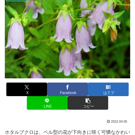
X
Facebook
はてブ
LINE
コピー
2022.04.05
ホタルブクロは、ベル型の花が下向きに咲く可憐なかわい