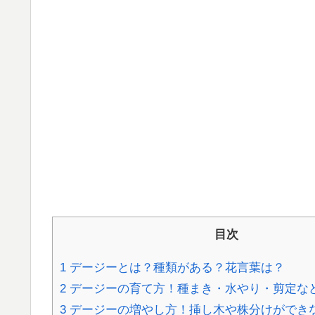
目次
1
デージーとは？種類がある？花言葉は？
2
デージーの育て方！種まき・水やり・剪定な
3
デージーの増やし方！挿し木や株分けができ