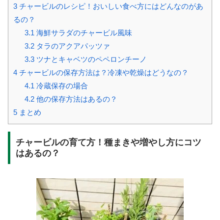
3
チャービルのレシピ！おいしい食べ方にはどんなのがあ
るの？
3.1
海鮮サラダのチャービル風味
3.2
タラのアクアパッツァ
3.3
ツナとキャベツのペペロンチーノ
4
チャービルの保存方法は？冷凍や乾燥はどうなの？
4.1
冷蔵保存の場合
4.2
他の保存方法はあるの？
5
まとめ
チャービルの育て方！種まきや増やし方にコツ
はあるの？