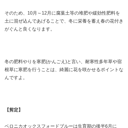
そのため、10月～12月に腐葉土等の堆肥や緩効性肥料を
土に混ぜ込んであげることで、冬に栄養を蓄え春の花付き
がぐんと良くなります。
冬の肥料やりを寒肥(かんごえ)と言い、耐寒性多年草や宿
根草に寒肥を行うことは、綺麗に花を咲かせるポイントな
んですよ。
【剪定】
ベロニカオックスフォードブルーは生育期の後半6月に